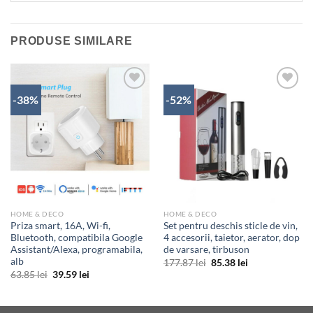
PRODUSE SIMILARE
-38%
-52%
ADAUGĂ
ADAUGĂ
ÎN
ÎN
WISHLIST
WISHLIST
HOME & DECO
HOME & DECO
Priza smart, 16A, Wi-fi,
Set pentru deschis sticle de vin,
Bluetooth, compatibila Google
4 accesorii, taietor, aerator, dop
Assistant/Alexa, programabila,
de varsare, tirbuson
alb
Prețul
Prețul
177.87
lei
85.38
lei
inițial
curent
Prețul
Prețul
63.85
lei
39.59
lei
a
este:
inițial
curent
fost:
85.38 lei.
a
este:
177.87 lei.
fost:
39.59 lei.
63.85 lei.