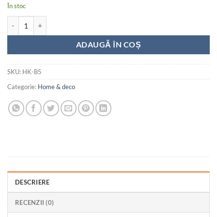
445.36 lei.
În stoc
Cantitate Monitor calitate aer
ADAUGĂ ÎN COȘ
SKU:
HK-B5
Categorie:
Home & deco
DESCRIERE
RECENZII (0)