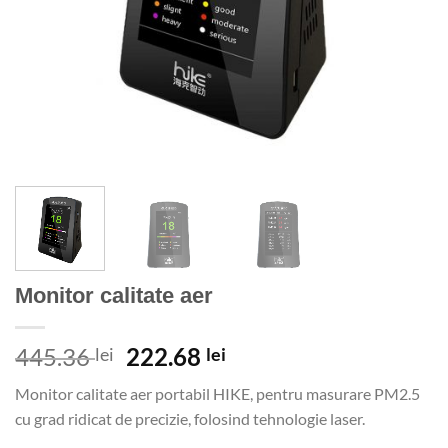
Monitor calitate aer
Prețul
Prețul
445.36
222.68
lei
lei
inițial
curent
Monitor calitate aer portabil HIKE, pentru masurare PM2.5
a
este:
cu grad ridicat de precizie, folosind tehnologie laser.
fost:
222.68 lei.