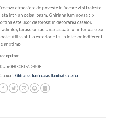
inițial
curent
reeaza atmosfera de poveste in fiecare zi si traieste
a
este:
iata intr-un peisaj basm. Ghirlana luminoasa tip
fost:
92.53 lei.
ortina este usor de folosit in decorarea caselor,
185.06 lei.
radinilor, teraselor sau chiar a spatiilor interioare. Se
oate utiliza atit la exterior cit si la interior indiferent
de anotimp.
toc epuizat
SKU:
6GHIRCRT-AD-RGB
ategorii:
Ghirlande luminoase
,
Iluminat exterior