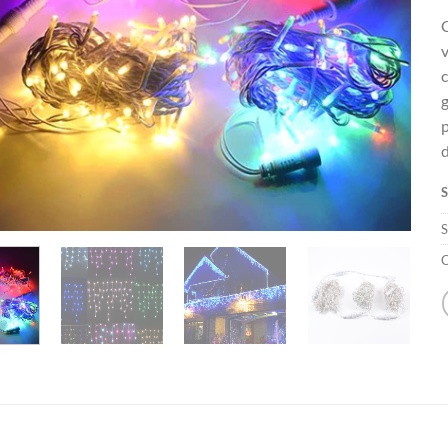
C
v
c
g
p
S
C