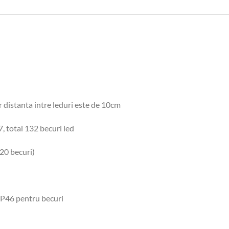
ar distanta intre leduri este de 10cm
7, total 132 becuri led
320 becuri)
 IP46 pentru becuri