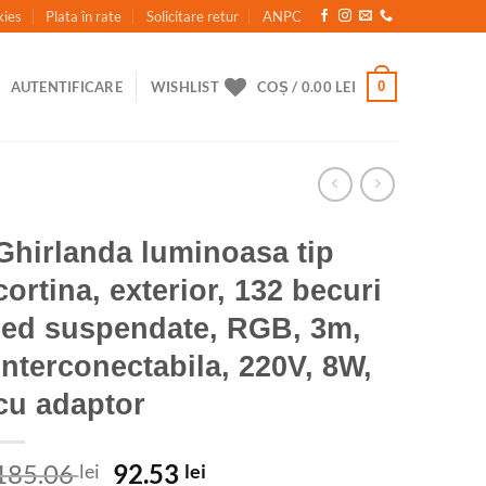
kies
Plata în rate
Solicitare retur
ANPC
0
AUTENTIFICARE
WISHLIST
COȘ /
0.00
LEI
Ghirlanda luminoasa tip
cortina, exterior, 132 becuri
led suspendate, RGB, 3m,
interconectabila, 220V, 8W,
cu adaptor
Prețul
Prețul
185.06
92.53
lei
lei