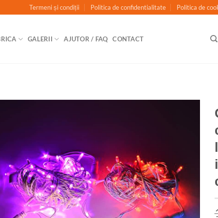
Termeni și condiții
Politica de confidentialitate
Politica de coo
BRICA
GALERII
AJUTOR / FAQ
CONTACT
ADAUGĂ
ÎN
WISHLIST