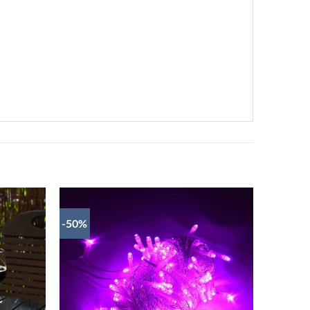
-50%
DAUGĂ
ADAUGĂ
ÎN
ÎN
SHLIST
WISHLIST