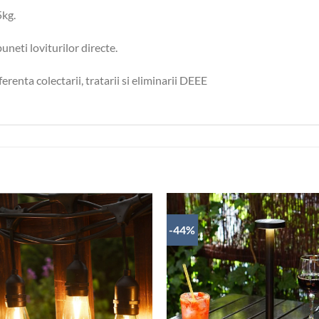
5kg.
uneti loviturilor directe.
renta colectarii, tratarii si eliminarii DEEE
-44%
ADAUGĂ
A
ÎN
WISHLIST
WI