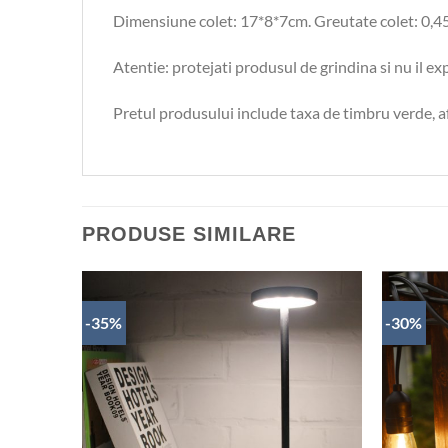
Dimensiune colet: 17*8*7cm. Greutate colet: 0,4
Atentie: protejati produsul de grindina si nu il exp
Pretul produsului include taxa de timbru verde, afe
PRODUSE SIMILARE
-35%
-30%
AUGĂ
ADAUGĂ
ÎN
ÎN
HLIST
WISHLIST