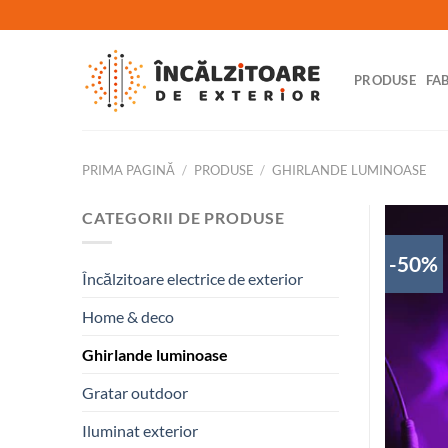
Skip
to
content
PRODUSE
FA
PRIMA PAGINĂ
/
PRODUSE
/
GHIRLANDE LUMINOASE
CATEGORII DE PRODUSE
-50%
Încălzitoare electrice de exterior
Home & deco
Ghirlande luminoase
Gratar outdoor
Iluminat exterior