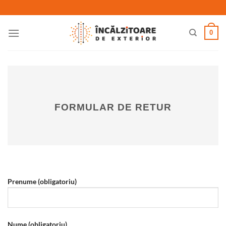
Skip
to
content
0
FORMULAR DE RETUR
Prenume (obligatoriu)
Nume (obligatoriu)