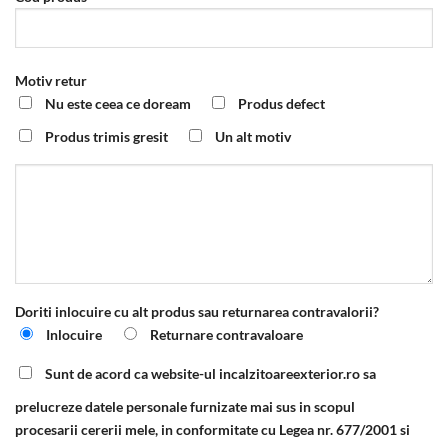
Motiv retur
Nu este ceea ce doream
Produs defect
Produs trimis gresit
Un alt motiv
Doriti inlocuire cu alt produs sau returnarea contravalorii?
Inlocuire
Returnare contravaloare
Sunt de acord ca website-ul incalzitoareexterior.ro sa
prelucreze datele personale furnizate mai sus in scopul
procesarii cererii mele, in conformitate cu Legea nr. 677/2001 si